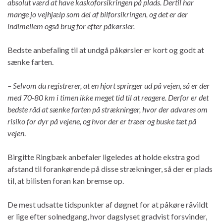
absolut værd at have kaskoforsikringen på plads. Dertil har
mange jo vejhjælp som del af bilforsikringen, og det er der
indimellem også brug for efter påkørsler.
Bedste anbefaling til at undgå påkørsler er kort og godt at
sænke farten.
– Selvom
du registrerer, at en hjort springer ud på vejen, så er der
med 70-80 km i timen ikke meget tid til at reagere. Derfor er det
bedste råd at sænke farten på strækninger, hvor der advares om
risiko for dyr på vejene, og hvor der er træer og buske tæt på
vejen
.
Birgitte Ringbæk anbefaler ligeledes at holde ekstra god
afstand til forankørende på disse strækninger, så der er plads
til, at bilisten foran kan bremse op.
De mest udsatte tidspunkter af døgnet for at påkøre råvildt
er lige efter solnedgang, hvor dagslyset gradvist forsvinder,