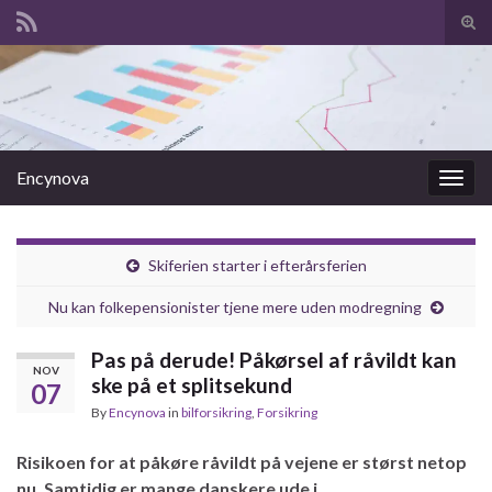
Tog
sear
Search for:
for
Encynova
Togg
navig
Skiferien starter i efterårsferien
Nu kan folkepensionister tjene mere uden modregning
Pas på derude! Påkørsel af råvildt kan
NOV
ske på et splitsekund
07
By
Encynova
in
bilforsikring
,
Forsikring
Risikoen for at påkøre råvildt på vejene er størst netop
nu. Samtidig er mange danskere ude i