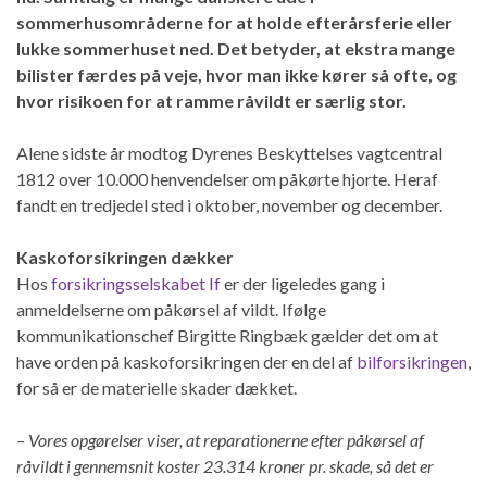
sommerhusområderne for at holde efterårsferie eller
lukke sommerhuset ned. Det betyder, at ekstra mange
bilister færdes på veje, hvor man ikke kører så ofte, og
hvor risikoen for at ramme råvildt er særlig stor.
Alene sidste år modtog Dyrenes Beskyttelses vagtcentral
1812 over 10.000 henvendelser om påkørte hjorte. Heraf
fandt en tredjedel sted i oktober, november og december.
Kaskoforsikringen dækker
Hos
forsikringsselskabet If
er der ligeledes gang i
anmeldelserne om påkørsel af vildt. Ifølge
kommunikationschef Birgitte Ringbæk gælder det om at
have orden på kaskoforsikringen der en del af
bilforsikringen
,
for så er de materielle skader dækket.
– Vores opgørelser viser, at reparationerne efter påkørsel af
råvildt i gennemsnit koster 23.314 kroner pr. skade, så det er