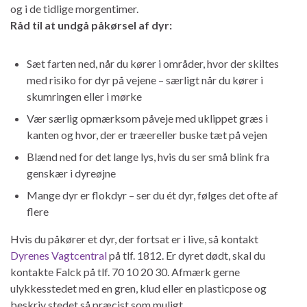
og i de tidlige morgentimer.
Råd til at undgå påkørsel af dyr:
Sæt farten ned, når du kører i områder, hvor der skiltes
med risiko for dyr på vejene – særligt når du kører i
skumringen eller i mørke
Vær særlig opmærksom påveje med uklippet græs i
kanten og hvor, der er træereller buske tæt på vejen
Blænd ned for det lange lys, hvis du ser små blink fra
genskær i dyreøjne
Mange dyr er flokdyr – ser du ét dyr, følges det ofte af
flere
Hvis du påkører et dyr, der fortsat er i live, så kontakt
Dyrenes Vagtcentral
på tlf. 1812. Er dyret dødt, skal du
kontakte Falck på tlf. 70 10 20 30. Afmærk gerne
ulykkesstedet med en gren, klud eller en plasticpose og
beskriv stedet så præcist som muligt.