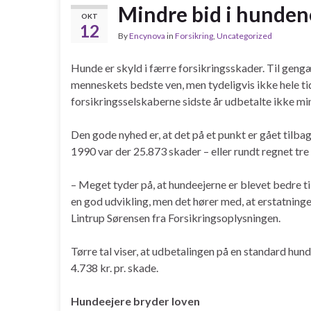
Mindre bid i hunden
OKT
12
By
Encynova
in
Forsikring
,
Uncategorized
Hunde er skyld i færre forsikringsskader. Til geng
menneskets bedste ven, men tydeligvis ikke hele tid
forsikringsselskaberne sidste år udbetalte ikke min
Den gode nyhed er, at det på et punkt er gået tilbag
1990 var der 25.873 skader – eller rundt regnet tr
– Meget tyder på, at hundeejerne er blevet bedre ti
en god udvikling, men det hører med, at erstatningen
Lintrup Sørensen fra Forsikringsoplysningen.
Tørre tal viser, at udbetalingen på en standard hund
4.738 kr. pr. skade.
Hundeejere bryder loven