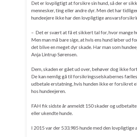
Det er lovpligtigt at forsikre sin hund, så der er si
mennesker, ting eller andre dyr. Men det har tidlig
hundeejere ikke har den lovpligtige ansvarsforsikr
– Det er svært at få et sikkert tal for, hvor mange 
Men man må bare sige, at hvis ens hund løber ud fo
det blive en meget dyr skade. Har man som hundeeje
Anja Lintrup Sørensen.
Dem, skaden er gået ud over, behøver dog ikke fortvi
De kan nemlig gå til forsikringsselskabernes fælle
udbetale erstatning, hvis hunden ikke er forsikret 
hos hundeejeren.
FAH fik sidste år anmeldt 150 skader og udbetalte li
eller ukendte hunde.
I 2015 var der 533.985 hunde med den lovpligtige 